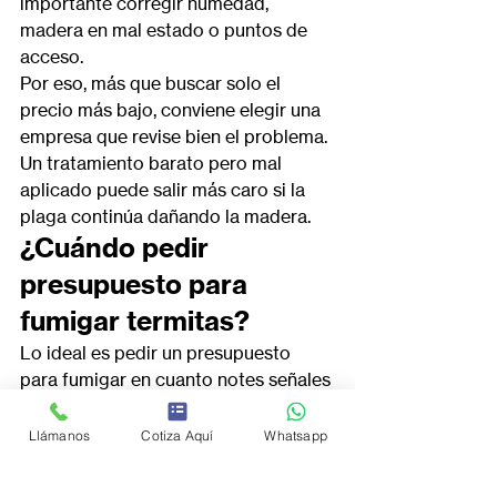
importante corregir humedad, 
madera en mal estado o puntos de 
acceso.
Por eso, más que buscar solo el 
precio más bajo, conviene elegir una 
empresa que revise bien el problema. 
Un tratamiento barato pero mal 
aplicado puede salir más caro si la 
plaga continúa dañando la madera.
¿Cuándo pedir 
presupuesto para 
fumigar termitas?
Lo ideal es pedir un presupuesto 
para fumigar en cuanto notes señales 
sospechosas. Las termitas pueden 
avanzar en silencio durante mucho 
Llámanos
Cotiza Aquí
Whatsapp
tiempo, y cuando el daño se vuelve 
evidente, la reparación puede ser 