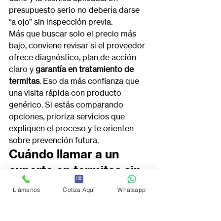
presupuesto serio no debería darse 
“a ojo” sin inspección previa.
Más que buscar solo el precio más 
bajo, conviene revisar si el proveedor 
ofrece diagnóstico, plan de acción 
claro y 
garantía en tratamiento de 
termitas
. Eso da más confianza que 
una visita rápida con producto 
genérico. Si estás comparando 
opciones, prioriza servicios que 
expliquen el proceso y te orienten 
sobre prevención futura.
Cuándo llamar a un 
experto en termitas sin 
seguir esperando
Llámanos
Cotiza Aquí
Whatsapp
Si ya viste daños repetidos, insectos 
alados, madera debilitada o actividad 