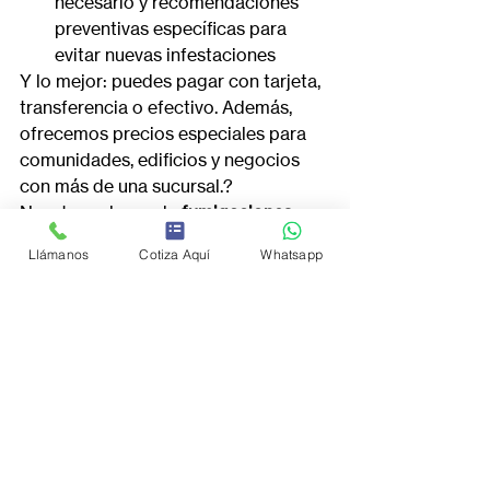
necesario y recomendaciones 
preventivas específicas para 
evitar nuevas infestaciones
Y lo mejor: puedes pagar con tarjeta, 
transferencia o efectivo. Además, 
ofrecemos precios especiales para 
comunidades, edificios y negocios 
con más de una sucursal.?
Nuestros planes de 
fumigaciones 
profesionales económicas
 incluyen:
Llámanos
Cotiza Aquí
Whatsapp
Diagnóstico inicial sin costo
Aplicación con equipos de 
precisión
Garantía de satisfacción
Seguimiento post-servicio con 
visitas programadas o a solicitud
Y lo mejor: puedes pagar con tarjeta, 
transferencia o efectivo. Además, 
ofrecemos precios especiales para 