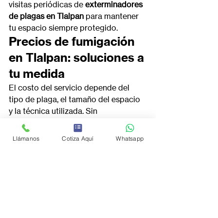
visitas periódicas de 
exterminadores 
de plagas en Tlalpan
 para mantener 
tu espacio siempre protegido.
Precios de fumigación 
en Tlalpan: soluciones a 
tu medida
El costo del servicio depende del 
tipo de plaga, el tamaño del espacio 
y la técnica utilizada. Sin 
embargo, 
Mata-Bichos
ofrece 
precios 
de fumigación en Tlalpan
 accesibles 
Llámanos
Cotiza Aquí
Whatsapp
sin sacrificar calidad.
Ejemplos aproximados:
Departamentos pequeños: 
desde $450 MXN.
Casas medianas: desde $700 
MXN.
Negocios o bodegas: cotización 