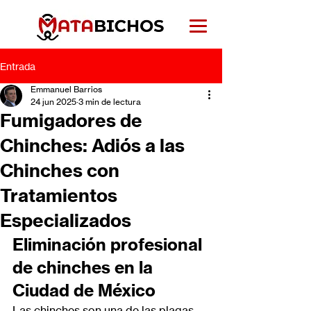
Entrada
Emmanuel Barrios
24 jun 2025
3 min de lectura
Fumigadores de
Chinches: Adiós a las
Chinches con
Tratamientos
Especializados
Eliminación profesional 
de chinches en la 
Ciudad de México
Las chinches son una de las plagas 