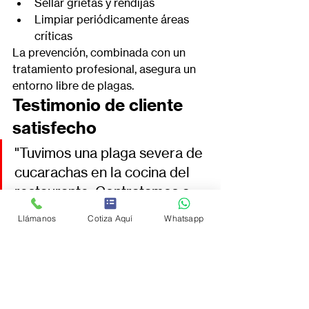
Sellar grietas y rendijas
Limpiar periódicamente áreas 
críticas
La prevención, combinada con un 
tratamiento profesional, asegura un 
entorno libre de plagas.
Testimonio de cliente 
satisfecho
"Tuvimos una plaga severa de 
cucarachas en la cocina del 
restaurante. Contratamos a 
Mata-Bichos y en solo dos 
Llámanos
Cotiza Aquí
Whatsapp
visitas el problema 
desapareció. Muy puntuales y 
profesionales. 100% 
recomendados." — Beatriz R., 
dueña de restaurante en la 