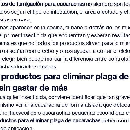
tos de fumigación para cucarachas
 no siempre son lo
os según el tipo de infestación, el área afectada y el 
itas en casa.
as aparecen en la cocina, el baño o detrás de los mu
 primer insecticida que encuentran y esperan resulta
lema es que no todos los productos sirven para lo mis
tros actúan como cebo y otros ayudan a cortar el ciclo
, elegir bien puede marcar la diferencia entre controla
rachas durante semanas.
productos para eliminar plaga de
sin gastar de más
lquier insecticida, conviene identificar qué tan grave 
mismo ver una cucaracha de forma aislada que detecta
che, huevecillos o cucarachas pequeñas escondidas en
ductos para eliminar plaga de cucarachas
 deben combi
 de aplicación.