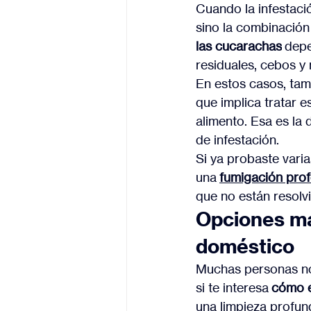
Cuando la infestació
sino la combinación 
las cucarachas
 dep
residuales, cebos y
En estos casos, tam
que implica tratar e
alimento. Esa es la 
de infestación.
Si ya probaste varia
una 
fumigación prof
que no están resolv
Opciones má
doméstico
Muchas personas no 
si te interesa 
cómo e
una limpieza profun