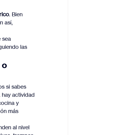
rico
. Bien 
 así, 
e sea 
uiendo las 
 o 
s si sabes 
 hay actividad 
ocina y 
ión más 
den al nivel 