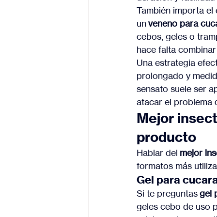
También importa el 
un 
veneno para cuc
cebos, geles o tram
hace falta combinar
Una estrategia efect
prolongado y medida
sensato suele ser a
atacar el problema d
Mejor insect
producto
Hablar del 
mejor in
formatos más utiliz
Gel para cucara
Si te preguntas 
gel 
geles cebo de uso p