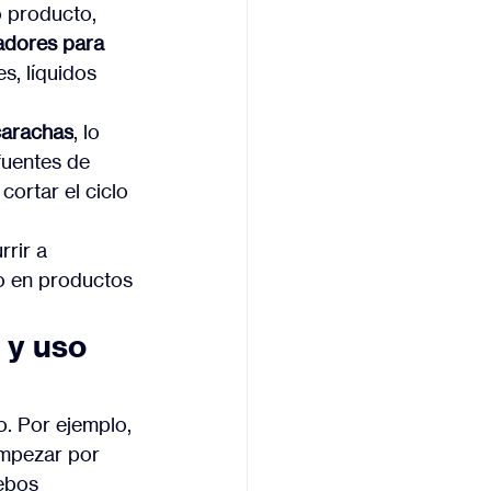
o producto, 
adores para 
, líquidos 
carachas
, lo 
fuentes de 
ortar el ciclo 
rir a 
o en productos 
 y uso 
. Por ejemplo, 
mpezar por 
ebos 