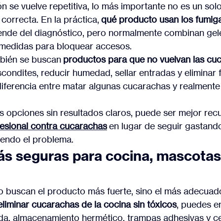
n se vuelve repetitiva, lo más importante no es un sol
correcta. En la práctica, 
qué producto usan los fumig
ende del diagnóstico, pero normalmente combinan geles
 medidas para bloquear accesos.
bién se buscan 
productos para que no vuelvan las cu
scondites, reducir humedad, sellar entradas y eliminar 
diferencia entre matar algunas cucarachas y realmente c
s opciones sin resultados claros, puede ser mejor recur
esional contra cucarachas
 en lugar de seguir gastand
iendo el problema.
s seguras para cocina, mascotas
buscan el producto más fuerte, sino el más adecuado
liminar cucarachas de la cocina sin tóxicos
, puedes e
da, almacenamiento hermético, trampas adhesivas y c