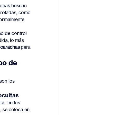
sonas buscan 
troladas, como 
normalmente 
no de control 
ida, lo más 
ucarachas
 para 
po de 
son los 
ocultas
tar en los 
, se coloca en 