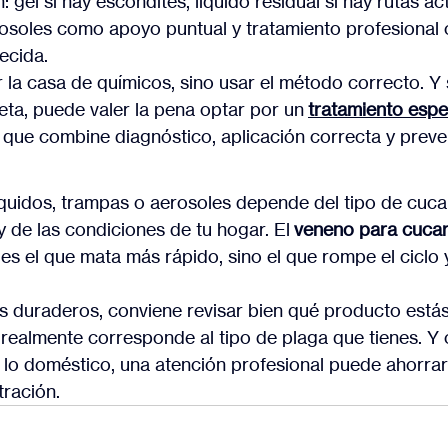
n: gel si hay escondites, líquido residual si hay rutas ac
osoles como apoyo puntual y tratamiento profesional 
ecida.
r la casa de químicos, sino usar el método correcto. Y
ta, puede valer la pena optar por un 
tratamiento espe
 que combine diagnóstico, aplicación correcta y preve
líquidos, trampas o aerosoles depende del tipo de cuca
 y de las condiciones de tu hogar. El 
veneno para cuca
es el que mata más rápido, sino el que rompe el ciclo y
os duraderos, conviene revisar bien qué producto está
 realmente corresponde al tipo de plaga que tienes. Y 
lo doméstico, una atención profesional puede ahorrar
tración.