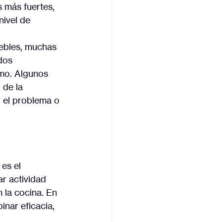
s más fuertes, 
nivel de 
ebles, muchas 
dos 
mo. Algunos 
 de la 
r el problema o 
 
es el 
r actividad 
 la cocina. En 
nar eficacia, 