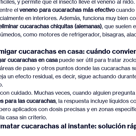
fíciles, y permite que el insecto lleve el veneno al nido.
ntre el 
veneno para cucarachas más efectivo
 cuando 
ecialmente en interiores. Además, funciona muy bien c
liminar cucarachas chiquitas (alemanas)
, que suelen 
húmedos, como motores de refrigerador, bisagras, ala
umigar cucarachas en casa: cuándo convie
igar cucarachas en casa
 puede ser útil para tratar zocl
áreas de paso y otros puntos donde las cucarachas s
ja un efecto residual, es decir, sigue actuando durant
o.
 con cuidado. Muchas veces, cuando alguien pregunta
s para las cucarachas
, la respuesta incluye líquidos 
 pero aplicados con dosis precisas y en zonas específi
la casa sin criterio.
matar cucarachas al instante: solución ráp