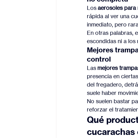
Los 
aerosoles para 
rápida al ver una c
inmediato, pero rara
En otras palabras, e
escondidas ni a los 
Mejores trampas
control
Las 
mejores trampa
presencia en cierta
del fregadero, detr
suele haber movimie
No suelen bastar par
reforzar el tratamien
Qué product
cucarachas 