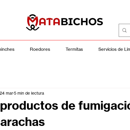
🔥 Contrata tu servicio desde $799 🔥
inches
Roedores
Termitas
Servicios de Li
24 mar
5 min de lectura
 productos de fumigaci
carachas