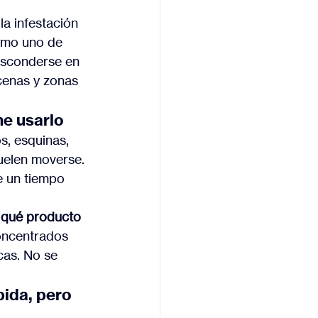
la infestación 
omo uno de 
esconderse en 
cenas y zonas 
ne usarlo
os, esquinas, 
uelen moverse. 
e un tiempo 
 
qué producto 
concentrados 
cas. No se 
ida, pero 