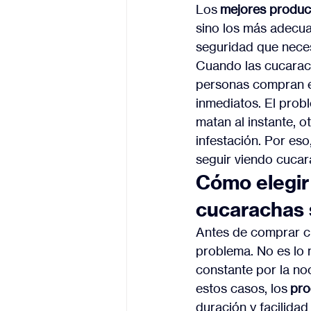
Los 
mejores produc
sino los más adecuad
seguridad que neces
Cuando las cucarach
personas compran el
inmediatos. El prob
matan al instante, o
infestación. Por eso
seguir viendo cuca
Cómo elegir 
cucarachas 
Antes de comprar cua
problema. No es lo 
constante por la no
estos casos, los 
pro
duración y facilidad