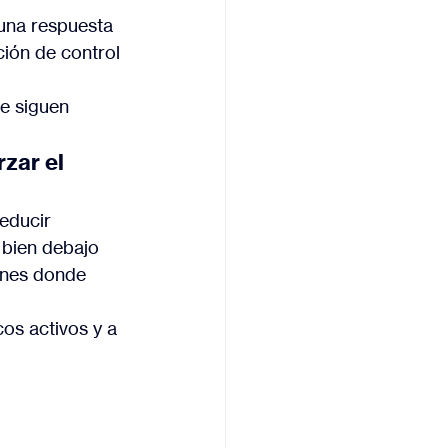
una respuesta 
ción de control 
e siguen 
zar el 
reducir 
 bien debajo 
ones donde 
os activos y a 