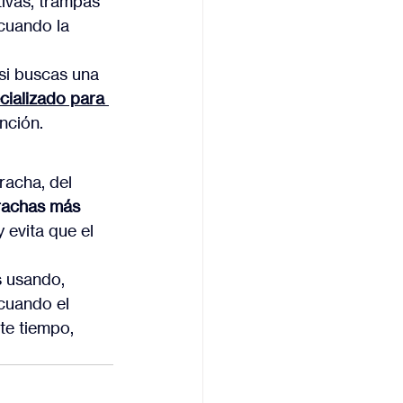
tivas, trampas 
cuando la 
 si buscas una 
cializado para 
nción.
racha, del 
rachas más 
 evita que el 
s usando, 
cuando el 
te tiempo, 